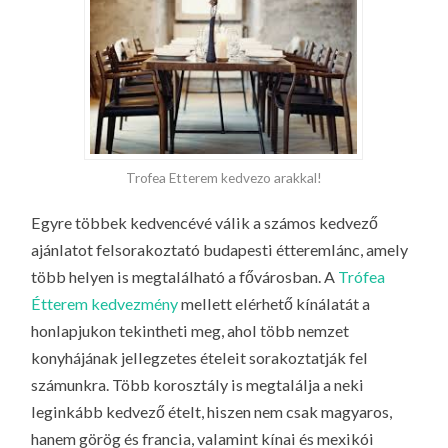
Trofea Etterem kedvezo arakkal!
Egyre többek kedvencévé válik a számos kedvező
ajánlatot felsorakoztató budapesti étteremlánc, amely
több helyen is megtalálható a fővárosban. A
Trófea
Étterem kedvezmény
mellett elérhető kínálatát a
honlapjukon tekintheti meg, ahol több nemzet
konyhájának jellegzetes ételeit sorakoztatják fel
számunkra.
Több korosztály is megtalálja a neki
leginkább kedvező ételt, hiszen nem csak magyaros,
hanem görög és francia, valamint kínai és mexikói