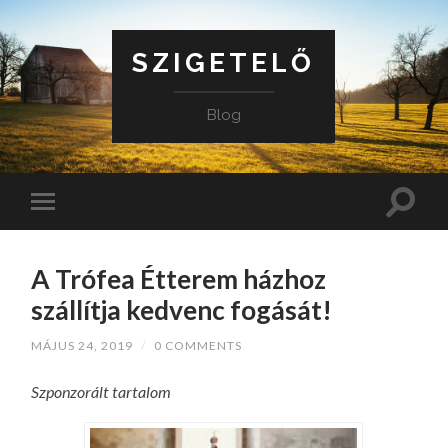
SZIGETELŐ
Blog
A Trófea Étterem házhoz
szállítja kedvenc fogását!
MÁJUS 24, 2019
/
0 COMMENTS
Szponzorált tartalom