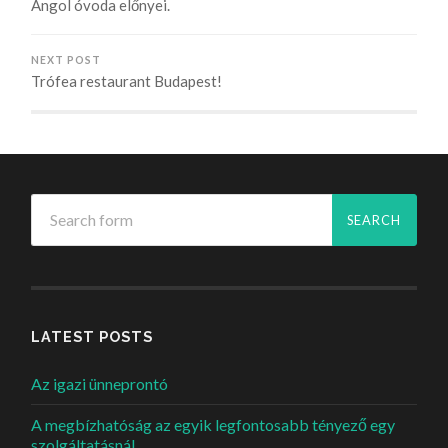
Angol óvoda előnyei.
NEXT POST
Trófea restaurant Budapest!
LATEST POSTS
Az igazi ünneprontó
A megbízhatóság az egyik legfontosabb tényező egy
szolgáltatásnál