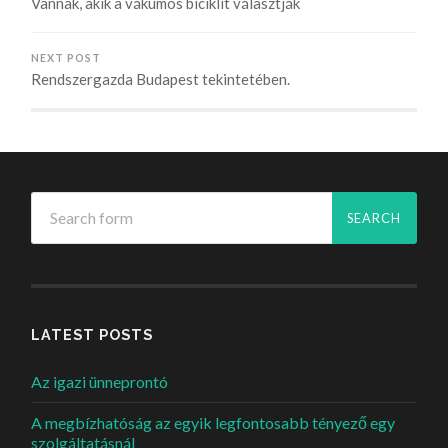
Vannak, akik a vákumos biciklit választják
NEXT POST
Rendszergazda Budapest tekintetében.
LATEST POSTS
Az igazi ünneprontó
A megbízhatóság az egyik legfontosabb tényező egy
szolgáltatásnál