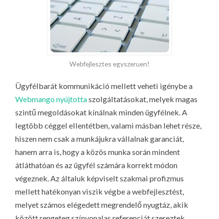
Webfejlesztes egyszeruen!
Ügyfélbarát kommunikáció mellett veheti igénybe a
Webmango nyújtotta
szolgáltatásokat, melyek magas
szintű megoldásokat kínálnak minden ügyfélnek. A
legtöbb céggel ellentétben, valami másban lehet része,
hiszen nem csak a munkájukra vállalnak garanciát,
hanem arra is, hogy a közös munka során mindent
átláthatóan és az ügyfél számára korrekt módon
végeznek.
Az általuk képviselt szakmai profizmus
mellett hatékonyan viszik végbe a webfejlesztést,
melyet számos elégedett megrendelő nyugtáz, akik
között rengeteg színvonalas referenciát szereztek.