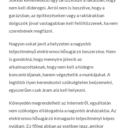
nem kell dideregni. Arról nem is beszélve, hogy a
garázsban, az építkezéseken vagy a raktárakban
dolgozók jóval vastagabban kell felöltözzenek, ha nem
szeretnének megfázni.
Nagyon sokat javít a helyzeten a nagyobb
teljesítményű elektromos hősugárzó beszerzése. Nem
is gondolná, hogy mennyire jólesik az
alkalmazottaknak, hogy nem kell a hidegre
koncentráljanak, hanem végezhetik a munkájukat. A
legtöbb ilyen berendezést szükségtelen beüzemelni,
egyszerűen csak áram alá kell helyezni.
Könnyedén megrendelheti az internetről, egyáltalán
nem szükséges ellátogatnia a nagyobb áruházakba. Az
elektromos hősugárzó kimagasló teljesítményt képes
nyújtani. Ez főleg abban az esetben igaz, amikor