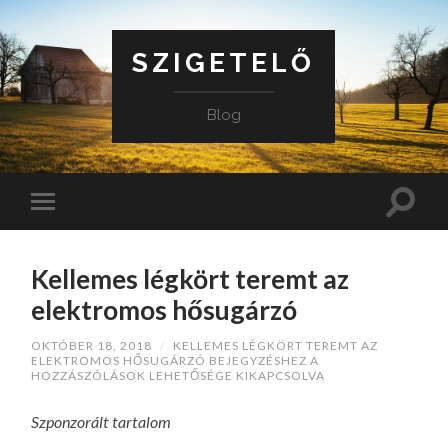
SZIGETELŐ
Blog
Kellemes légkört teremt az
elektromos hősugárzó
OKTÓBER 18, 2018
/
KELLEMES LÉGKÖRT TEREMT AZ
ELEKTROMOS HŐSUGÁRZÓ BEJEGYZÉSHEZ
A
HOZZÁSZÓLÁSOK LEHETŐSÉGE KIKAPCSOLVA
Szponzorált tartalom