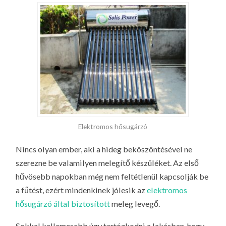
Elektromos hősugárzó
Nincs olyan ember, aki a hideg beköszöntésével ne
szerezne be valamilyen melegítő készüléket. Az első
hűvösebb napokban még nem feltétlenül kapcsolják be
a fűtést, ezért mindenkinek jólesik az
elektromos
hősugárzó által biztosított
meleg levegő.
Sokkal kellemesebb úgy tartózkodni a lakásban, hogy